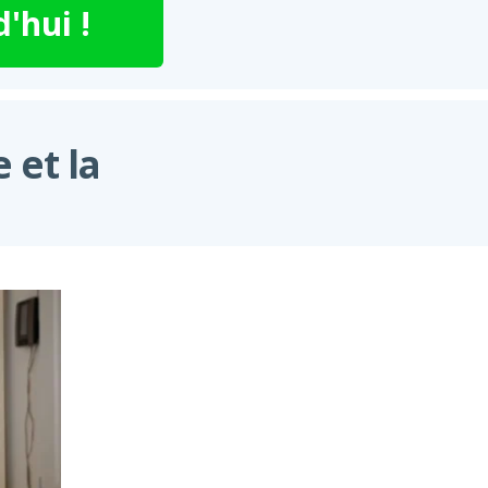
'hui !
 et la