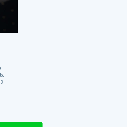
n
s,
20