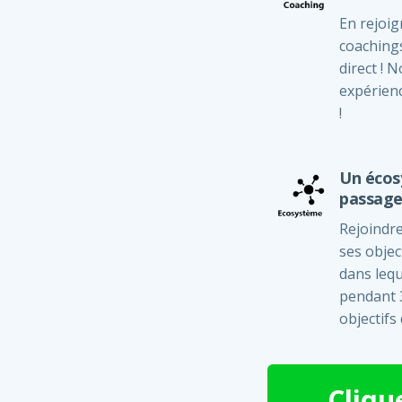
En rejoig
coachings
direct !
expérien
!
Un écos
passage 
Rejoindre
ses objec
dans leq
pendant 3
objectifs 
Cliqu