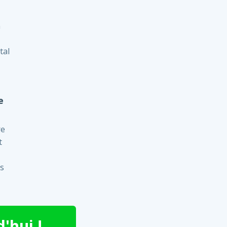
n
tal
e
re
t
es
'hui !