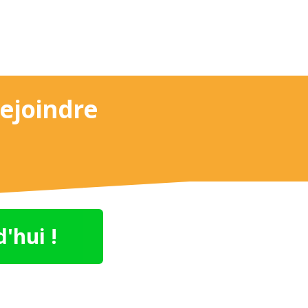
rejoindre
'hui !