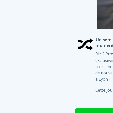
Un sémin
moment c
Biz 2 Pro
exclusiv
croise no
de nouvel
à Lyon !
Cette jo