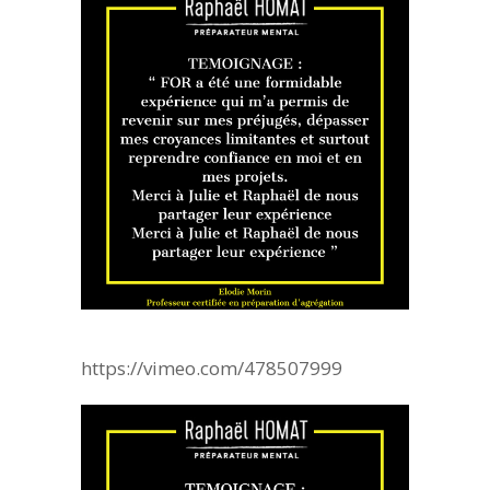
https://vimeo.com/478507999