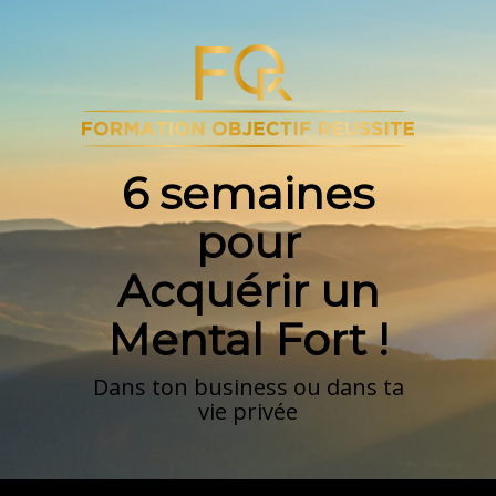
6 semaines
pour
Acquérir un
Mental Fort !
Dans ton business ou dans ta
vie privée