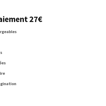
aiement 27€
argeables
fs
ées
ire
agination